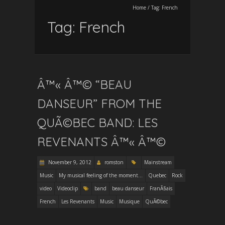
Home
/
Tag:
French
Tag:
French
Â™« Â™© “BEAU
DANSEUR” FROM THE
QUÃ©BEC BAND: LES
REVENANTS Â™« Â™©
November 9, 2012
romston
Mainstream
Music
My musical feeling of the moment...
Quebec
Rock
video
Videoclip
band
beau danseur
FranÃ§ais
French
Les Revenants
Music
Musique
QuÃ©bec