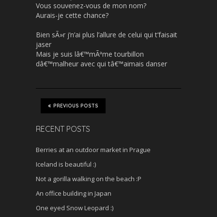
Vous souvenez-vous de mon nom?
Aurais-je cette chance?
Bien sÃ»r j’n’ai plus l’allure de celui qui t’faisait
jaser
Mais je suis lâ€™mÃªme tourbillon
dâ€™malheur avec qui tâ€™aimais danser
PREVIOUS POSTS
RECENT POSTS
Berries at an outdoor market in Prague
Iceland is beautiful :)
Not a gorilla walking on the beach :P
An office building in Japan
One eyed Snow Leopard :)