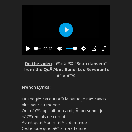
P
l
02:43
a
P
M
S
P
E
y
l
u
e
I
n
On the video
: â™« â™© “Beau danseur”
a
t
t
P
t
from the QuÃ©bec Band: Les Revenants
y
e
t
e
â™« â™©
i
r
French Lyrics:
n
f
g
u
Quand jâ€™ai quittÃ© la partie je nâ€™avais
s
l
plus peur du monde
l
On mâ€™appelait bon ami , Ã personne je
s
nâ€™rendais de compte.
Avant quâ€™on mâ€™le demande
c
Cette joue que jâ€™aimais tendre
r