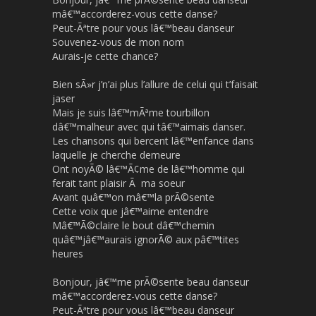
mâ€™accorderez-vous cette danse?
Peut-Ãªtre pour vous lâ€™beau danseur
Souvenez-vous de mon nom
Aurais-je cette chance?
Bien sÃ»r j’n’ai plus l’allure de celui qui t’faisait
jaser
Mais je suis lâ€™mÃªme tourbillon
dâ€™malheur avec qui tâ€™aimais danser.
Les chansons qui bercent lâ€™enfance dans
laquelle je cherche demeure
Ont noyÃ© lâ€™Ã¢me de lâ€™homme qui
ferait tant plaisir Ã ma soeur
Avant quâ€™on mâ€™la prÃ©sente
Cette voix que jâ€™aime entendre
Mâ€™Ã©claire le bout dâ€™chemin
quâ€™jâ€™aurais ignorÃ© aux pâ€™tites
heures
Bonjour, jâ€™me prÃ©sente beau danseur
mâ€™accorderez-vous cette danse?
Peut-Ãªtre pour vous lâ€™beau danseur