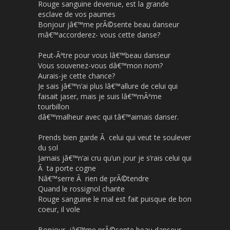
Rouge sanguine devenue, est la grande
e
esclave de vos paumes
e
Bonjour jâ€™me prÃ©sente beau danseur
n
mâ€™accorderez- vous cette danse?
Peut-Ãªtre pour vous lâ€™beau danseur
Vous souvenez-vous dâ€™mon nom?
Aurais-je cette chance?
Je sais jâ€™n’ai plus lâ€™allure de celui qui
faisait jaser, mais je suis lâ€™mÃªme
tourbillon
dâ€™malheur avec qui tâ€™aimais danser.
Prends bien garde Ã celui qui veut te soulever
du sol
Jamais jâ€™n’ai cru qu’un jour je s’rais celui qui
Ã ta porte cogne
Nâ€™serre Ã rien de prÃ©tendre
Quand le rossignol chante
Rouge sanguine le mal est fait puisque de bon
coeur, il vole
Bonjour, jâ€™me prÃ©sente beau danseur